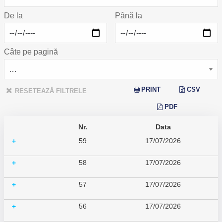
De la
Până la
Câte pe pagină
PRINT
CSV
RESETEAZĂ FILTRELE
PDF
Nr.
Data
59
17/07/2026
+
58
17/07/2026
+
57
17/07/2026
+
56
17/07/2026
+