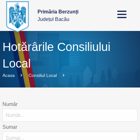
Primăria Berzunți
Județul Bacău
Hotărârile Consiliului
Local
Acasa
Consiliul Local
Număr
Sumar