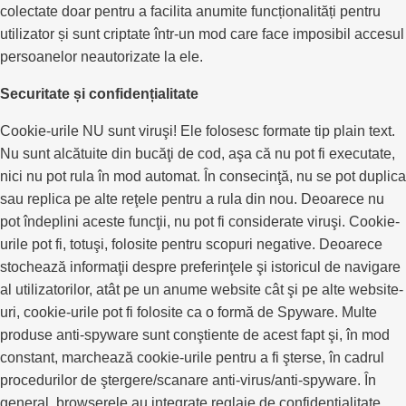
colectate doar pentru a facilita anumite funcționalități pentru
utilizator și sunt criptate într-un mod care face imposibil accesul
persoanelor neautorizate la ele.
Securitate și confidențialitate
Cookie-urile NU sunt viruşi! Ele folosesc formate tip plain text.
Nu sunt alcătuite din bucăţi de cod, aşa că nu pot fi executate,
nici nu pot rula în mod automat. În consecinţă, nu se pot duplica
sau replica pe alte reţele pentru a rula din nou. Deoarece nu
pot îndeplini aceste funcţii, nu pot fi considerate viruşi. Cookie-
urile pot fi, totuşi, folosite pentru scopuri negative. Deoarece
stochează informaţii despre preferinţele şi istoricul de navigare
al utilizatorilor, atât pe un anume website cât şi pe alte website-
uri, cookie-urile pot fi folosite ca o formă de Spyware. Multe
produse anti-spyware sunt conştiente de acest fapt şi, în mod
constant, marchează cookie-urile pentru a fi şterse, în cadrul
procedurilor de ştergere/scanare anti-virus/anti-spyware. În
general, browserele au integrate reglaje de confidenţialitate,