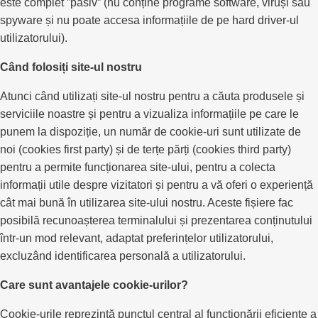
este complet ”pasiv” (nu conține programe software, viruși sau
spyware și nu poate accesa informațiile de pe hard driver-ul
utilizatorului).
Când folosiți site-ul nostru
Atunci când utilizați site-ul nostru pentru a căuta produsele și
serviciile noastre și pentru a vizualiza informațiile pe care le
punem la dispoziție, un număr de cookie-uri sunt utilizate de
noi (cookies first party) și de terțe părți (cookies third party)
pentru a permite funcționarea site-ului, pentru a colecta
informații utile despre vizitatori și pentru a vă oferi o experiență
cât mai bună în utilizarea site-ului nostru. Aceste fișiere fac
posibilă recunoașterea terminalului și prezentarea conținutului
într-un mod relevant, adaptat preferințelor utilizatorului,
excluzând identificarea personală a utilizatorului.
Care sunt avantajele cookie-urilor?
Cookie-urile reprezintă punctul central al funcţionării eficiente a