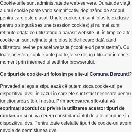
Cookie-urile sunt administrate de web-servere. Durata de viaţă
a unui cookie poate varia semnificativ, depinzând de scopul
pentru care este plasat. Unele cookie-uri sunt folosite exclusiv
pentru o singură sesiune (session cookies) şi nu mai sunt
reţinute odată ce utilizatorul a părăsit website-ul, în timp ce alte
cookie-uri sunt reţinute şi refolosite de fiecare dată când
utilizatorul revine pe acel website (‘cookie-uri persistente’). Cu
toate acestea, cookie-urile pot fi şterse de un utilizator în orice
moment prin intermediul setărilor browserului.
Ce tipuri de cookie-uri folosim pe site-ul
Comuna Berzunți
?
Prevederile legale stipulează că putem stoca cookie-uri pe
dispozitivul dvs., în cazul în care ele sunt strict necesare pentru
funcționarea site-ul nostru.
Prin accesarea site-ului vă
exprimați acordul cu privire la utilizarea acestor tipuri de
cookie-uri
și nu vă cerem consimțământul de a le introduce în
dispozitivul dvs. Pentru toate celelalte tipuri de cookie-uri avem
nevoie de permisiunea dvs.