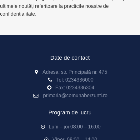
ultimele noutăți referitoare la practicile noastre de
confidențialitate.
Date de contact
Adresa: str. Principală nr. 475
Tel:
0234336000
Fax: 0234336304
primaria@comunaberzunti.ro
Program de lucru
Luni – joi 08:00 – 16:00
Vineri 08:00 – 14:00