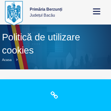
Primăria Berzunți
Județul Bacău
Politică de utilizare
cookies
Acasa