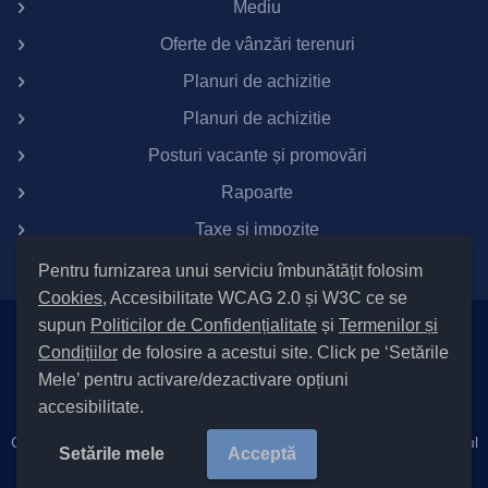
Mediu
Oferte de vânzări terenuri
Planuri de achizitie
Planuri de achizitie
Posturi vacante și promovări
Rapoarte
Taxe si impozite
Pentru furnizarea unui serviciu îmbunătățit folosim
Cookies
, Accesibilitate WCAG 2.0 și W3C ce se
supun
Politicilor de Confidențialitate
și
Termenilor și
Setări Cookies și Accesibilitate
Condițiilor
de folosire a acestui site. Click pe ‘Setările
|
Informare cu privire la prelucrarea datelor
|
Politică de utilizare
Mele’ pentru activare/dezactivare opțiuni
cookies
|
Termeni și condiții de utilizare a site-ului
|
Politică de
accesibilitate.
confidențialitate site
Cod Județ 4 / Județul Bacău / Tipul UAT – 14 – C – Comună / Codul
Setările mele
Acceptă
SIRUTA al Unitații Administrativ-Teritoriale 21418 / Berzunți |