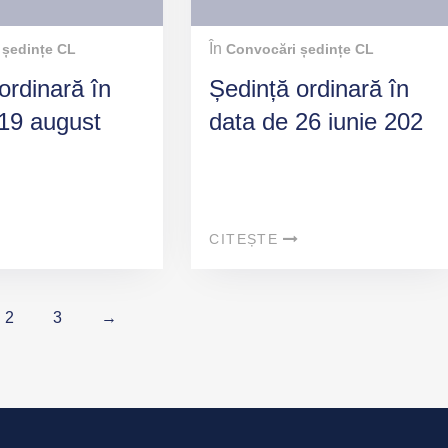
În
 ședințe CL
Convocări ședințe CL
ordinară în
Ședință ordinară în
 19 august
data de 26 iunie 202
CITEȘTE
2
3
→