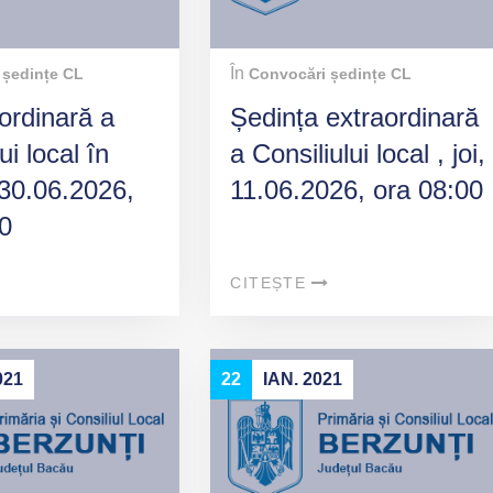
În
 ședințe CL
Convocări ședințe CL
ordinară a
Ședința extraordinară
ui local în
a Consiliului local , joi,
30.06.2026,
11.06.2026, ora 08:00
0
CITEȘTE
021
22
IAN. 2021