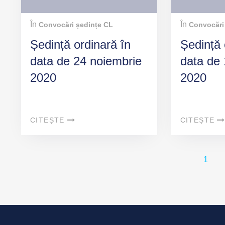
În
În
Convocări ședințe CL
Convocări
Ședință ordinară în
Ședință 
data de 24 noiembrie
data de
2020
2020
CITEȘTE
CITEȘTE
1