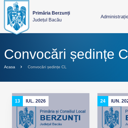
Primăria Berzunți
Administrați
Județul Bacău
Convocări ședințe 
Acasa
Convocări ședințe CL
13
IUL. 2026
24
IUN. 20