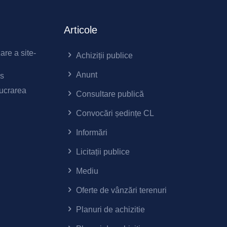
Articole
zare a site-
Achiziții publice
Anunt
es
lucrarea
Consultare publică
Convocări ședințe CL
Informări
Licitații publice
Mediu
Oferte de vânzări terenuri
Planuri de achizitie