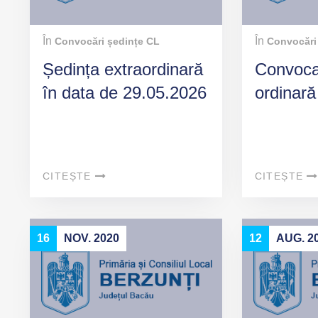
În
În
Convocări ședințe CL
Convocări
Ședința extraordinară
Convoca
în data de 29.05.2026
ordinară
CITEȘTE
CITEȘTE
16
NOV. 2020
12
AUG. 2