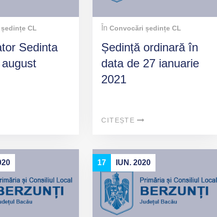
În
 ședințe CL
Convocări ședințe CL
tor Sedinta
Ședință ordinară în
 august
data de 27 ianuarie
2021
CITEȘTE
020
17
IUN. 2020