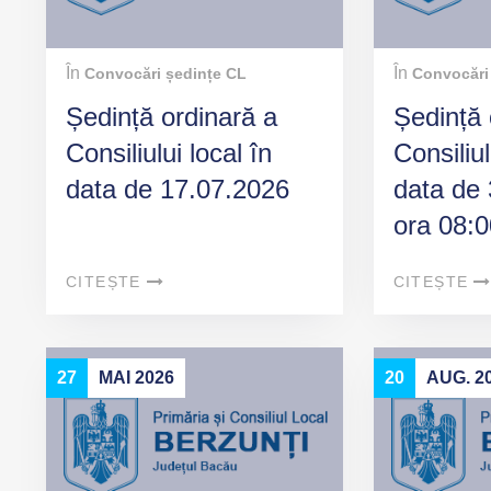
În
În
Convocări ședințe CL
Convocări
Ședință ordinară a
Ședință 
Consiliului local în
Consiliul
data de 17.07.2026
data de 
ora 08:0
CITEȘTE
CITEȘTE
27
MAI 2026
20
AUG. 2