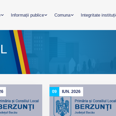
e
Informații publice
Comuna
Integritate instituț
CL
26
09
IUN. 2026