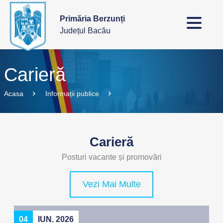
Primăria Berzunți
Județul Bacău
Carieră
Acasa
Informații publice
Carieră
Posturi vacante și promovări
Vezi Mai Multe
04
IUN. 2026