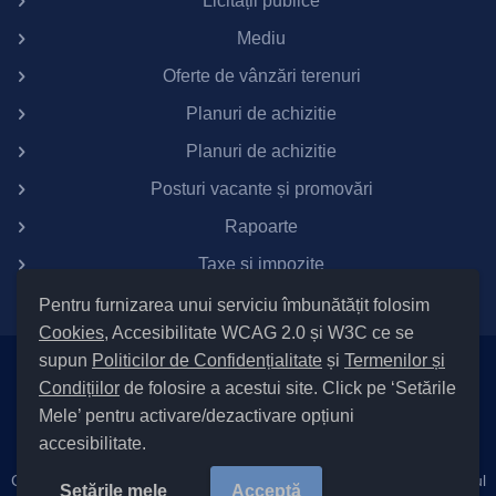
Licitații publice
Mediu
Oferte de vânzări terenuri
Planuri de achizitie
Planuri de achizitie
Posturi vacante și promovări
Rapoarte
Taxe si impozite
Pentru furnizarea unui serviciu îmbunătățit folosim
Cookies
, Accesibilitate WCAG 2.0 și W3C ce se
supun
Politicilor de Confidențialitate
și
Termenilor și
Setări Cookies și Accesibilitate
Condițiilor
de folosire a acestui site. Click pe ‘Setările
|
Informare cu privire la prelucrarea datelor
|
Politică de utilizare
Mele’ pentru activare/dezactivare opțiuni
cookies
|
Termeni și condiții de utilizare a site-ului
|
Politică de
accesibilitate.
confidențialitate site
Cod Județ 4 / Județul Bacău / Tipul UAT – 14 – C – Comună / Codul
Setările mele
Acceptă