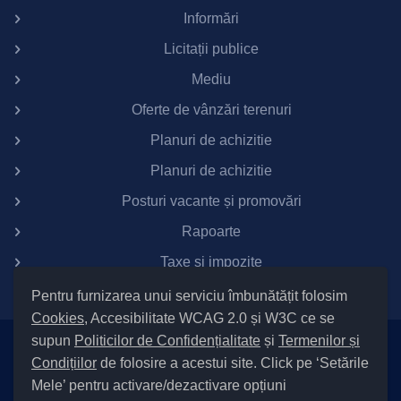
Informări
Licitații publice
Mediu
Oferte de vânzări terenuri
Planuri de achizitie
Planuri de achizitie
Posturi vacante și promovări
Rapoarte
Taxe si impozite
Pentru furnizarea unui serviciu îmbunătățit folosim
Cookies
, Accesibilitate WCAG 2.0 și W3C ce se
supun
Politicilor de Confidențialitate
și
Termenilor și
Setări Cookies și Accesibilitate
Condițiilor
de folosire a acestui site. Click pe ‘Setările
|
Informare cu privire la prelucrarea datelor
|
Politică de utilizare
Mele’ pentru activare/dezactivare opțiuni
cookies
|
Termeni și condiții de utilizare a site-ului
|
Politică de