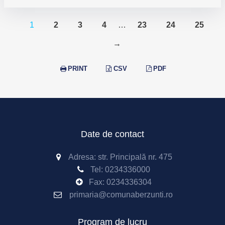
1
2
3
4
…
23
24
25
→
PRINT
CSV
PDF
Date de contact
Adresa: str. Principală nr. 475
Tel:
0234336000
Fax: 0234336304
primaria@comunaberzunti.ro
Program de lucru