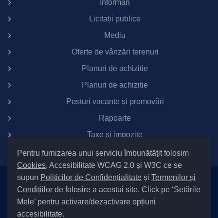
Informări
Licitații publice
Mediu
Oferte de vânzări terenuri
Planuri de achizitie
Planuri de achizitie
Posturi vacante și promovări
Rapoarte
Taxe si impozite
Pentru furnizarea unui serviciu îmbunătățit folosim
Cookies
, Accesibilitate WCAG 2.0 și W3C ce se
supun
Politicilor de Confidențialitate
și
Termenilor și
Setări Cookies și Accesibilitate
Condițiilor
de folosire a acestui site. Click pe ‘Setările
|
Informare cu privire la prelucrarea datelor
|
Politică de utilizare
Mele’ pentru activare/dezactivare opțiuni
cookies
|
Termeni și condiții de utilizare a site-ului
|
Politică de
accesibilitate.