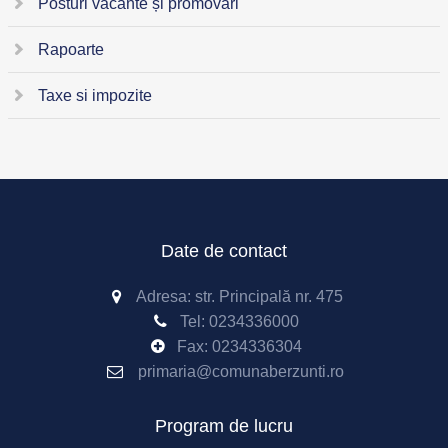
Posturi vacante și promovări
Rapoarte
Taxe si impozite
Date de contact
Adresa: str. Principală nr. 475
Tel:
0234336000
Fax: 0234336304
primaria@comunaberzunti.ro
Program de lucru