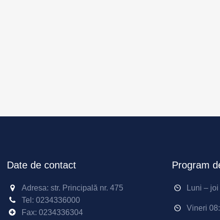
Date de contact
Program de
Adresa: str. Principală nr. 475
Luni – jo
Tel:
0234336000
Vineri 08
Fax: 0234336304