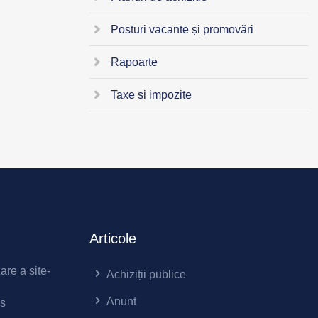
Posturi vacante și promovări
Rapoarte
Taxe si impozite
Articole
zare a site-
Achiziții publice
Anunt
es