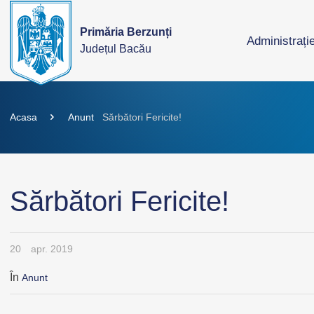
Primăria Berzunți
Administrați
Județul Bacău
Acasa
Anunt
Sărbători Fericite!
Sărbători Fericite!
20
apr. 2019
În
Anunt