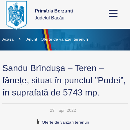
Primăria Berzunți
Județul Bacău
Acasa
Anunt
Oferte de vânzări terenuri
Sandu Brîndușa – Teren –
fânețe, situat în punctul ”Podei”,
în suprafață de 5743 mp.
29
apr. 2022
În
Oferte de vânzări terenuri