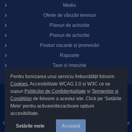
Mediu
Oferte de vânzări terenuri
Planuri de achizitie
Planuri de achizitie
Posturi vacante și promovări
Rapoarte
Taxe si impozite
Pentru furnizarea unui serviciu îmbunătățit folosim
Cookies
, Accesibilitate WCAG 2.0 și W3C ce se
supun
Politicilor de Confidențialitate
și
Termenilor și
Setări Cookies și Accesibilitate
Condițiilor
de folosire a acestui site. Click pe ‘Setările
|
Informare cu privire la prelucrarea datelor
|
Politică de utilizare
Mele’ pentru activare/dezactivare opțiuni
cookies
|
Termeni și condiții de utilizare a site-ului
|
Politică de
accesibilitate.
confidențialitate site
Cod Județ 4 / Județul Bacău / Tipul UAT – 14 – C – Comună / Codul
Setările mele
Acceptă
SIRUTA al Unitații Administrativ-Teritoriale 21418 / Berzunți |