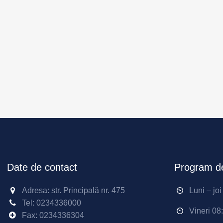
Date de contact
Program de
Adresa: str. Principală nr. 475
Luni – jo
Tel:
0234336000
Vineri 08
Fax: 0234336304