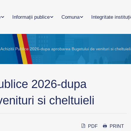
e
Informații publice
Comuna
Integritate instituț
Achizitii Publice 2026-dupa aprobarea Bugetului de venituri si cheltuieli
Publice 2026-dupa
nituri si cheltuieli
PDF
PRINT