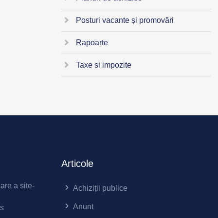
Posturi vacante și promovări
Rapoarte
Taxe si impozite
Articole
zare a site-
Achiziții publice
Anunt
es