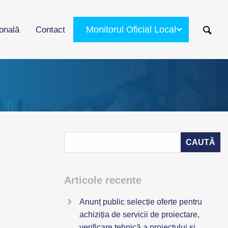
Monitorul Oficial Local
ională
Contact
Articole recente
Anunț public selecție oferte pentru
achiziția de servicii de proiectare,
verificare tehnică a proiectului și