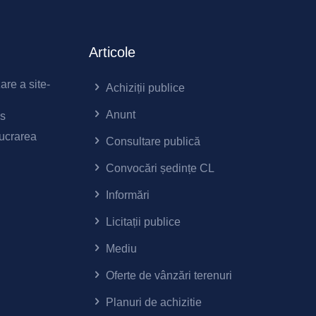
Articole
zare a site-
Achiziții publice
Anunt
es
lucrarea
Consultare publică
Convocări ședințe CL
Informări
Licitații publice
Mediu
Oferte de vânzări terenuri
Planuri de achizitie