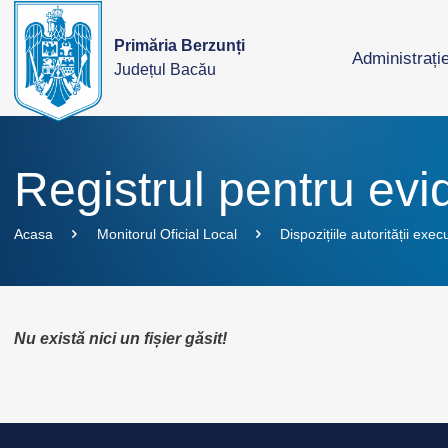
Primăria Berzunți
Administrați
Județul Bacău
Registrul pentru evid
Acasa
Monitorul Oficial Local
Dispozițiile autorității exec
Nu există nici un fișier găsit!