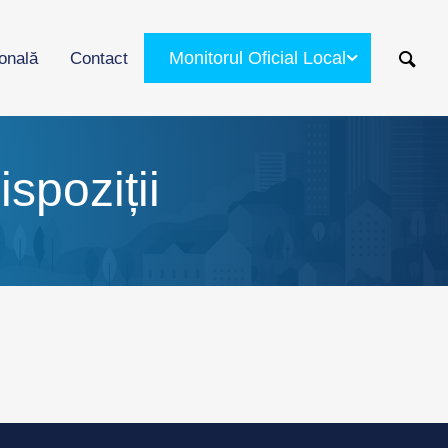
Monitorul Oficial Local
ională
Contact
spoziții