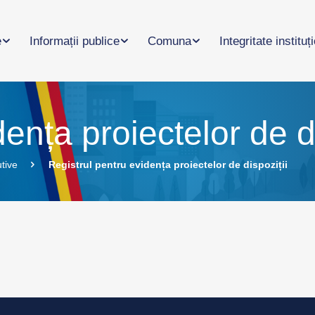
e
Informații publice
Comuna
Integritate instituț
ența proiectelor de di
utive
Registrul pentru evidența proiectelor de dispoziții