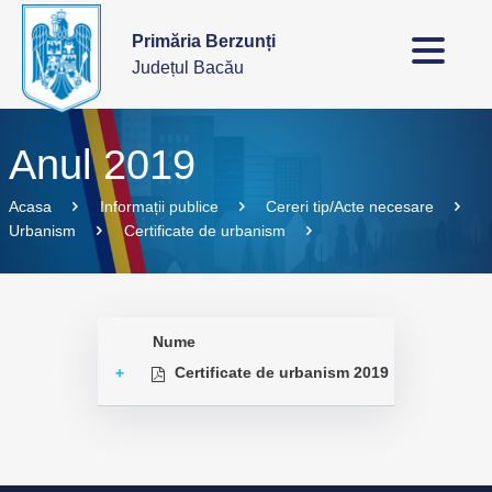
Primăria Berzunți
Județul Bacău
Anul 2019
Acasa
Informații publice
Cereri tip/Acte necesare
Urbanism
Certificate de urbanism
Nume
Certificate de urbanism 2019
+