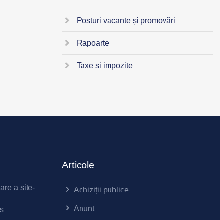
Posturi vacante și promovări
Rapoarte
Taxe si impozite
Articole
zare a site-
Achiziții publice
Anunt
es