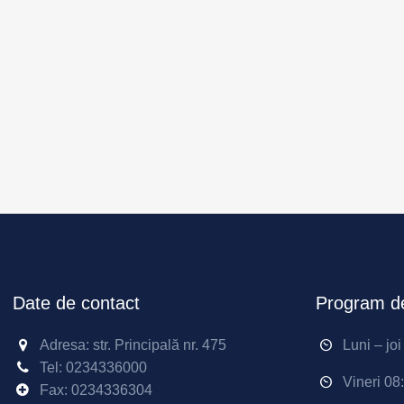
Date de contact
Program de
Adresa: str. Principală nr. 475
Luni – jo
Tel:
0234336000
Vineri 08
Fax: 0234336304