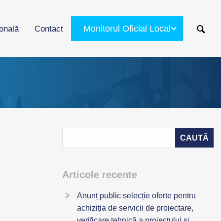
Monitorul Oficial Local
ională
Contact
Articole recente
Anunț public selecție oferte pentru
achiziția de servicii de proiectare,
verificare tehnică a proiectului și