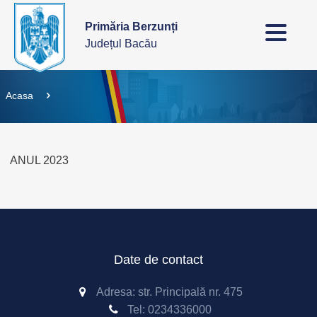
Primăria Berzunți
Județul Bacău
Acasa
ANUL 2023
Date de contact
Adresa: str. Principală nr. 475
Tel:
0234336000